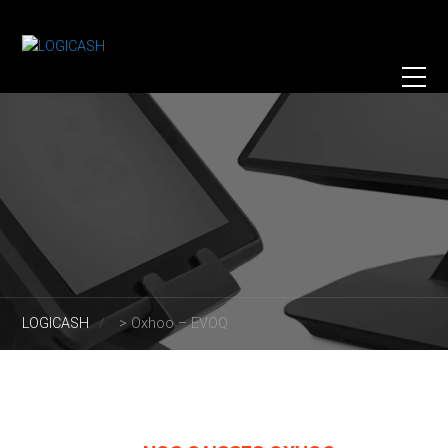
LOGICASH
>
Oxhoo – EVOQ